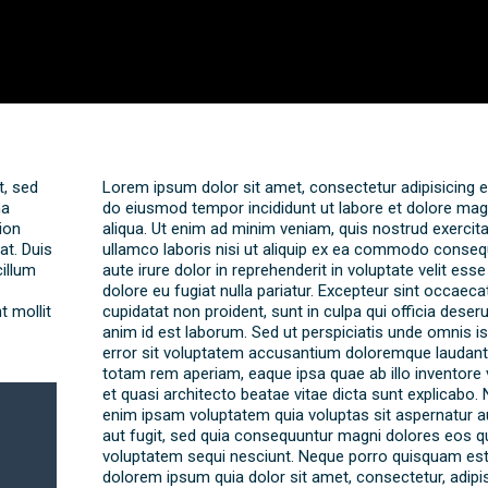
t, sed
Lorem ipsum dolor sit amet, consectetur adipisicing el
na
do eiusmod tempor incididunt ut labore et dolore ma
ion
aliqua. Ut enim ad minim veniam, quis nostrud exercita
at. Duis
ullamco laboris nisi ut aliquip ex ea commodo conseq
cillum
aute irure dolor in reprehenderit in voluptate velit esse
dolore eu fugiat nulla pariatur. Excepteur sint occaeca
t mollit
cupidatat non proident, sunt in culpa qui officia deseru
anim id est laborum. Sed ut perspiciatis unde omnis i
error sit voluptatem accusantium doloremque laudant
totam rem aperiam, eaque ipsa quae ab illo inventore v
et quasi architecto beatae vitae dicta sunt explicabo
enim ipsam voluptatem quia voluptas sit aspernatur au
aut fugit, sed quia consequuntur magni dolores eos qu
voluptatem sequi nesciunt. Neque porro quisquam est,
dolorem ipsum quia dolor sit amet, consectetur, adipisc