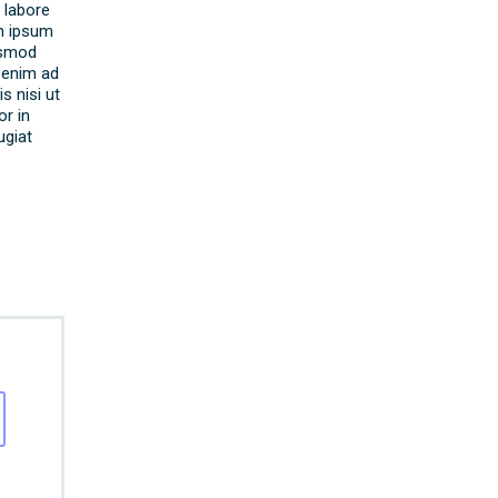
 labore
m ipsum
iusmod
 enim ad
s nisi ut
r in
ugiat