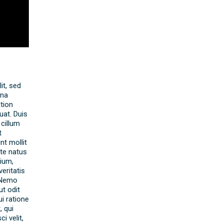
it, sed
gna
tion
uat. Duis
 cillum
t
nt mollit
ste natus
ium,
eritatis
. Nemo
t odit
i ratione
 qui
i velit,