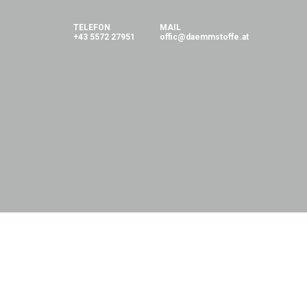
TELEFON
MAIL
+43 5572 27951
offic@daemmstoffe.at