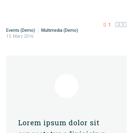



1
Events (Demo)
Multimedia (Demo)
15. März 2016
Lorem ipsum dolor sit